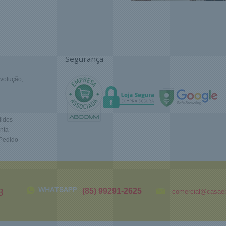
Segurança
volução,
idos
nta
 Pedido
8
(85) 99291-2625
comercial@casaeb