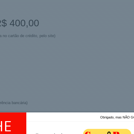
 400,00
o cartão de crédito, pelo site)
rência bancária)
Obrigado, mas NÃO
HE