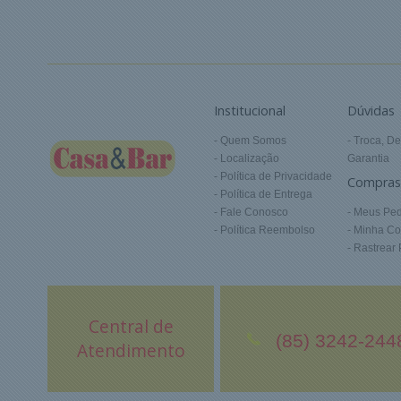
Institucional
Dúvidas
Quem Somos
Troca, De
Localização
Garantia
Política de Privacidade
Compras
Política de Entrega
Fale Conosco
Meus Ped
Política Reembolso
Minha Co
Rastrear
Central de
(85) 3242-244
Atendimento