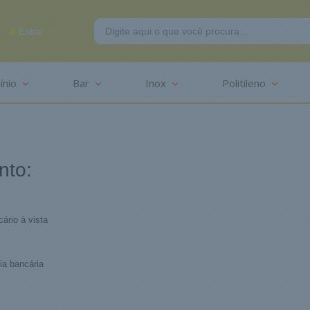
Entrar
ínio
Bar
Inox
Politileno
-2625
nto:
ário à vista
ia bancária