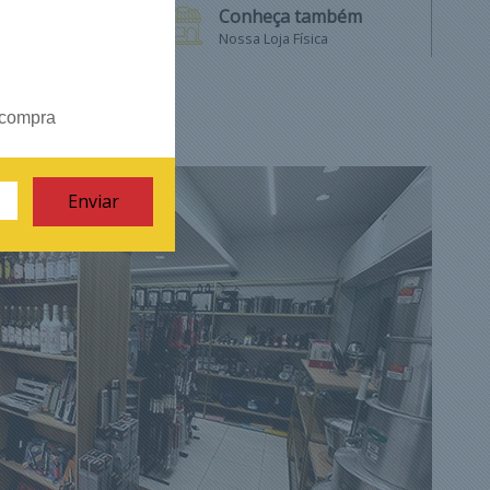
o
Conheça também
Nossa Loja Física
 compra