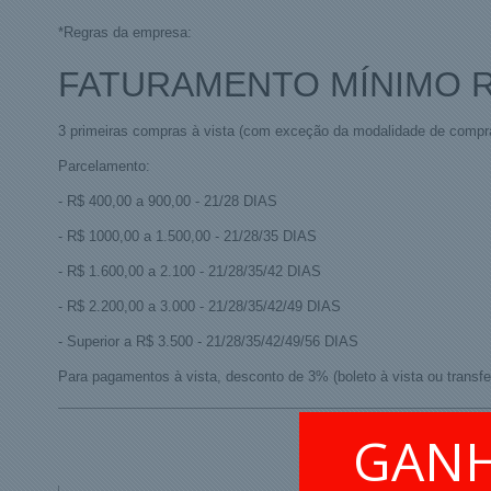
*Regras da empresa:
FATURAMENTO MÍNIMO R$
3 primeiras compras à vista (com exceção da modalidade de compra n
Parcelamento:
- R$ 400,00 a 900,00 - 21/28 DIAS
- R$ 1000,00 a 1.500,00 - 21/28/35 DIAS
- R$ 1.600,00 a 2.100 - 21/28/35/42 DIAS
- R$ 2.200,00 a 3.000 - 21/28/35/42/49 DIAS
- Superior a R$ 3.500 - 21/28/35/42/49/56 DIAS
Para pagamentos à vista, desconto de 3% (boleto à vista ou transfe
GAN