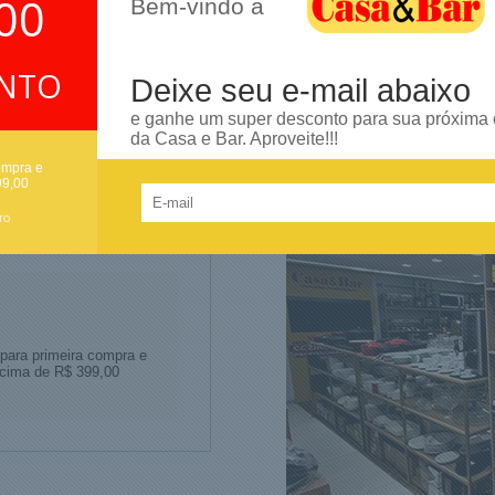
00
Bem-vindo a
6x Sem Juros
5% descont
Sem Juros no Cartão
no Boleto e Pix
ONTO
Deixe seu e-mail abaixo
e ganhe um super desconto para sua próxima
da Casa e Bar. Aproveite!!!
ompra e
99,00
 DESCONTO
TO
 para primeira compra e
acima de R$ 399,00