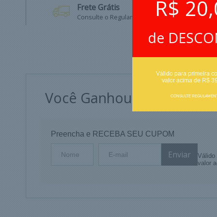
R$ 20,
Frete Grátis
Consulte o Regulamento
de DESC
Válido para primeira c
valor acima de R$ 3
Você Ganhou
R$ 20,00
de
CONSULTE REGULAMEN
Preencha e RECEBA SEU CUPOM
Válido
valor 