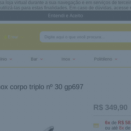
a loja virtual durante a sua navegação e em serviços de terceiro
e utilizá-las para estas finalidades. Em caso de dúvidas, acess
Entendi e Aceito
Entrar
ínio
Bar
Inox
Politileno
-2625
nox corpo triplo nº 30 gp697
R$ 349,90
6x
de
R$ 58
ou até
8x
d