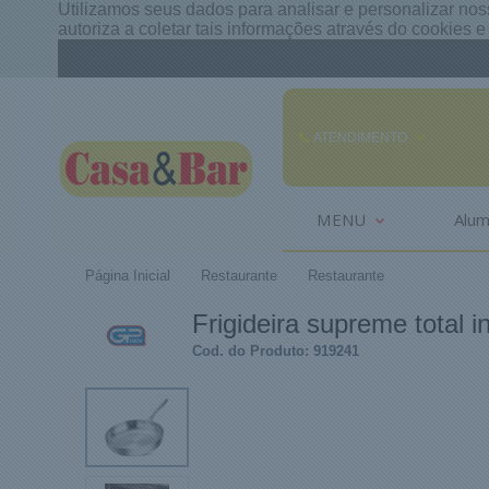
Utilizamos seus dados para analisar e personalizar noss
autoriza a coletar tais informações através do cookies 
ATENDIMENTO
(85) 3242-2448
MENU
Alum
(85) 99291
Página Inicial
Restaurante
Restaurante
comercial@casaebar.com.br
Frigideira supreme total i
Cod. do Produto: 919241