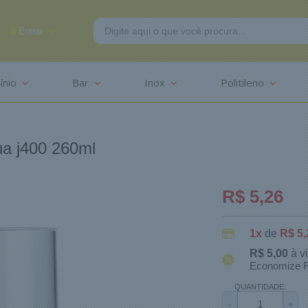
Entrar
ínio
Bar
Inox
Politileno
-2625
ua j400 260ml
R$ 5,26
1x
de
R$ 5,
R$ 5,00
à v
Economize R
QUANTIDADE:
-
+