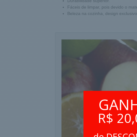
Durabilidade superior.
Fáceis de limpar, pois devido o mat
Beleza na cozinha, design exclusivo
GAN
R$ 20,
de DESC