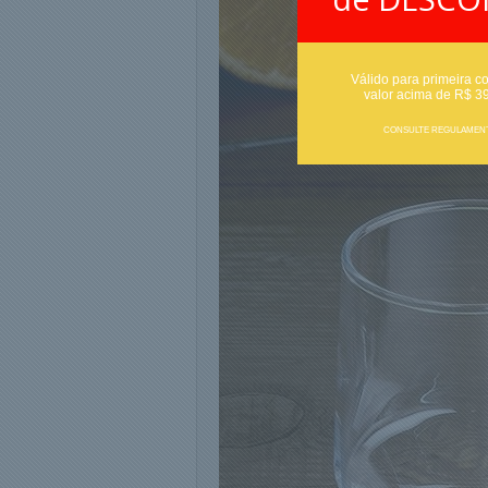
Válido para primeira c
valor acima de R$ 3
CONSULTE REGULAMEN