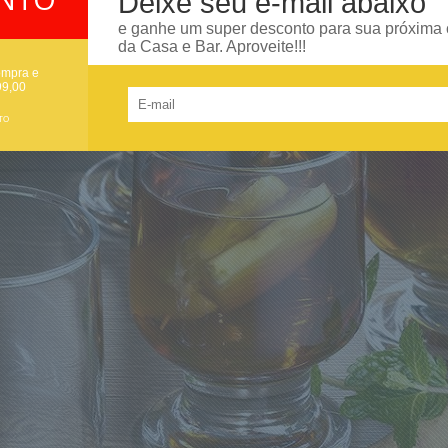
Deixe seu e-mail abaixo
e ganhe um super desconto para sua próxima
da Casa e Bar. Aproveite!!!
ompra e
99,00
TO