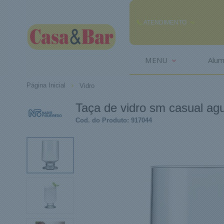
ATENDIMENTO
(85) 3242-2448
MENU
Alum
(85) 99291
Página Inicial
Vidro
comercial@casaebar.com.br
Taça de vidro sm casual ag
Cod. do Produto: 917044