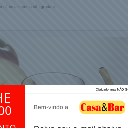
erial, os alimentos não grudam.
.
Obrigado, mas NÃO
HE
00
Bem-vindo a
ONTO