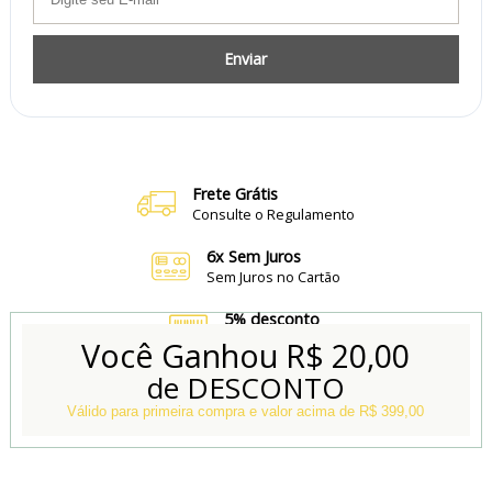
Enviar
Frete Grátis
Consulte o Regulamento
6x Sem Juros
Sem Juros no Cartão
5% desconto
no Boleto e Pix
Você Ganhou
R$ 20,00
de DESCONTO
Conheça também
Nossa Loja Física
Válido para primeira compra e valor acima de R$ 399,00