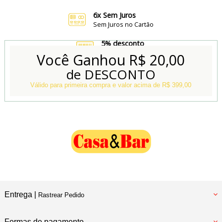
6x Sem Juros
Sem Juros no Cartão
5% desconto
no Boleto e Pix
Você Ganhou
R$ 20,00
de DESCONTO
Conheça também
Nossa Loja Física
Válido para primeira compra e valor acima de R$ 399,00
Entrega |
Rastrear Pedido
Formas de pagamento