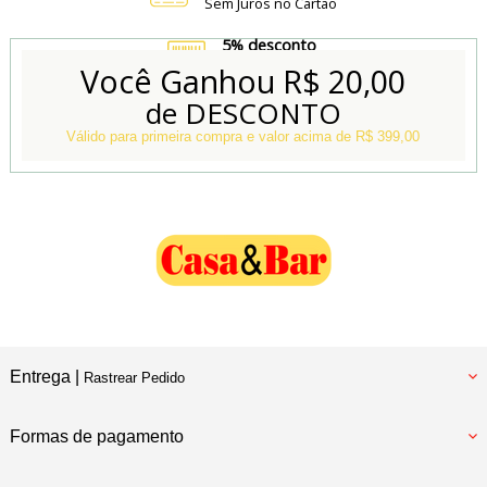
Sem Juros no Cartão
5% desconto
no Boleto e Pix
Você Ganhou
R$ 20,00
de DESCONTO
Conheça também
Nossa Loja Física
Válido para primeira compra e valor acima de R$ 399,00
Entrega |
Rastrear Pedido
Formas de pagamento