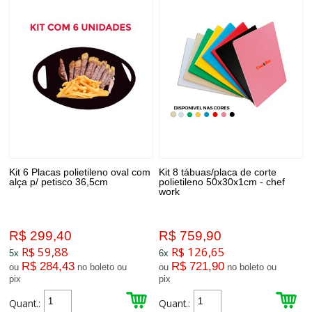
Kit 6 Placas polietileno oval com
Kit 8 tábuas/placa de corte
alça p/ petisco 36,5cm
polietileno 50x30x1cm - chef
work
R$ 299,40
R$ 759,90
R$ 59,88
R$ 126,65
5x
6x
R$ 284,43
R$ 721,90
ou
no boleto ou
ou
no boleto ou
pix
pix
Quant.:
Quant.: