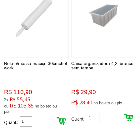
Rolo p/massa maciço 30cmchef
Caixa organizadora 4,2l branco
work
sem tampa
R$ 110,90
R$ 29,90
R$ 55,45
2x
R$ 28,40
no boleto ou pix
R$ 105,35
ou
no boleto ou
pix
Quant.:
Quant.: