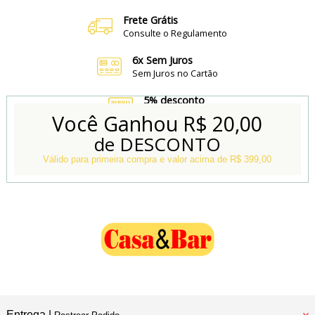
Frete Grátis
Consulte o Regulamento
6x Sem Juros
Sem Juros no Cartão
5% desconto
no Boleto e Pix
Você Ganhou
R$ 20,00
de DESCONTO
Conheça também
Nossa Loja Física
Válido para primeira compra e valor acima de R$ 399,00
Entrega |