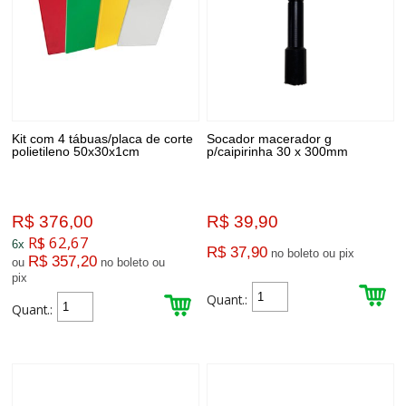
Kit com 4 tábuas/placa de corte
Socador macerador g
polietileno 50x30x1cm
p/caipirinha 30 x 300mm
R$ 376,00
R$ 39,90
R$ 62,67
6x
R$ 37,90
no boleto ou pix
R$ 357,20
ou
no boleto ou
pix
Quant.:
Quant.: