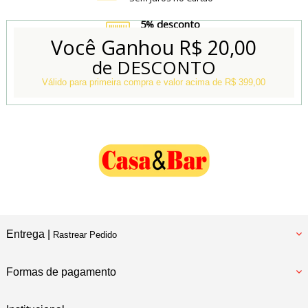
5% desconto
no Boleto e Pix
Você Ganhou
R$ 20,00
de DESCONTO
Conheça também
Nossa Loja Física
Válido para primeira compra e valor acima de R$ 399,00
Entrega |
Rastrear Pedido
Formas de pagamento