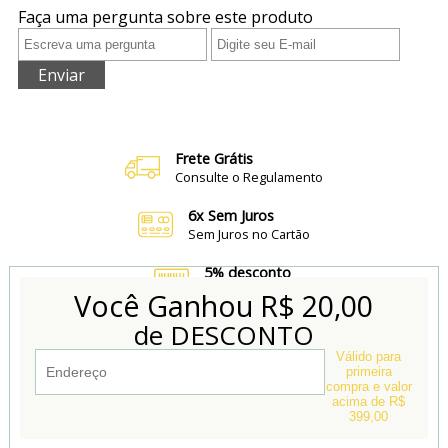
Faça uma pergunta sobre este produto
Enviar
Frete Grátis
Consulte o Regulamento
6x Sem Juros
Sem Juros no Cartão
5% desconto
no Boleto e Pix
Você Ganhou
R$ 20,00
de DESCONTO
Conheça também
Nossa Loja Física
Válido para
primeira
compra e valor
acima de R$
399,00