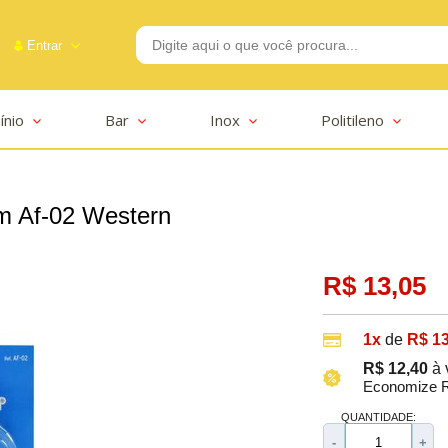
Entrar
ínio
Bar
Inox
Politileno
-2625
m Af-02 Western
R$ 13,05
1x
de
R$ 13
R$ 12,40
à 
Economize R
QUANTIDADE:
-
+