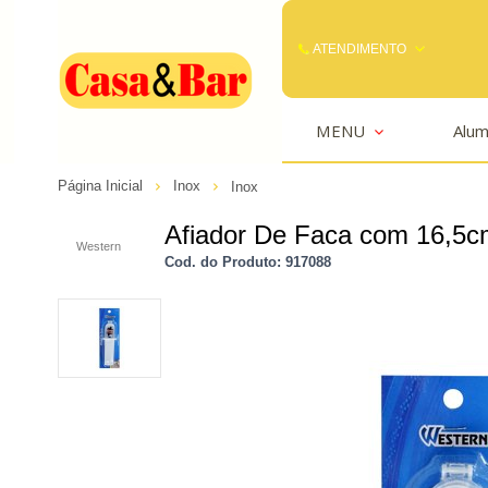
ATENDIMENTO
(85) 3242-2448
MENU
Alum
(85) 99291
Página Inicial
Inox
Inox
comercial@casaebar.com.br
Afiador De Faca com 16,5c
Western
Cod. do Produto: 917088