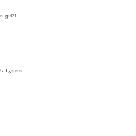
as gp421
2 ad gourmet