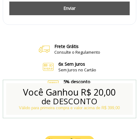
Enviar
Frete Grátis
Consulte o Regulamento
6x Sem Juros
Sem Juros no Cartão
5% desconto
no Boleto e Pix
Você Ganhou
R$ 20,00
de DESCONTO
Conheça também
Nossa Loja Física
Válido para primeira compra e valor acima de R$ 399,00