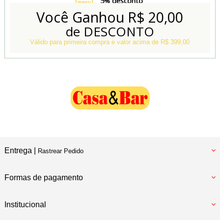
5% desconto
no Boleto e Pix
Você Ganhou
R$ 20,00
de DESCONTO
Conheça também
Nossa Loja Física
Válido para primeira compra e valor acima de R$ 399,00
Entrega |
Rastrear Pedido
Formas de pagamento
Institucional