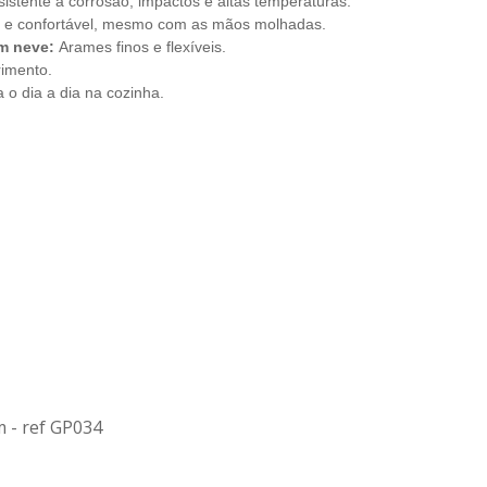
sistente à corrosão, impactos e altas temperaturas.
e confortável, mesmo com as mãos molhadas.
em neve:
Arames finos e flexíveis.
imento.
 o dia a dia na cozinha.
m - ref GP034