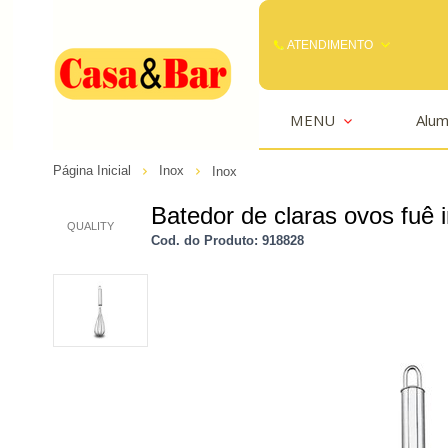
ATENDIMENTO
(85) 3242-2448
MENU
Alum
(85) 99291
Página Inicial
Inox
Inox
comercial@casaebar.com.br
Batedor de claras ovos fuê
QUALITY
Cod. do Produto: 918828