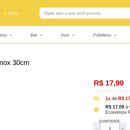
Entrar
ínio
Bar
Inox
Politileno
-2625
 inox 30cm
R$ 17,99
1x
de
R$ 17
R$ 17,09
à 
Economize R
QUANTIDADE:
-
+