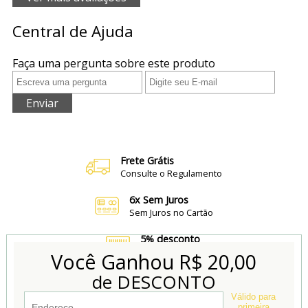
Central de Ajuda
Faça uma pergunta sobre este produto
Enviar
Frete Grátis
Consulte o Regulamento
6x Sem Juros
Sem Juros no Cartão
5% desconto
no Boleto e Pix
Você Ganhou
R$ 20,00
de DESCONTO
Conheça também
Nossa Loja Física
Válido para
primeira