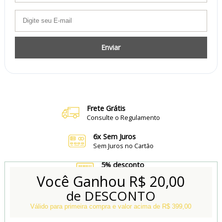
Enviar
Frete Grátis
Consulte o Regulamento
6x Sem Juros
Sem Juros no Cartão
5% desconto
no Boleto e Pix
Você Ganhou
R$ 20,00
de DESCONTO
Conheça também
Nossa Loja Física
Válido para primeira compra e valor acima de R$ 399,00