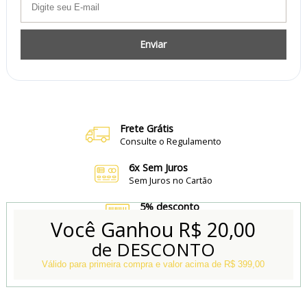
Enviar
Frete Grátis
Consulte o Regulamento
6x Sem Juros
Sem Juros no Cartão
5% desconto
no Boleto e Pix
Você Ganhou
R$ 20,00
de DESCONTO
Conheça também
Nossa Loja Física
Válido para primeira compra e valor acima de R$ 399,00