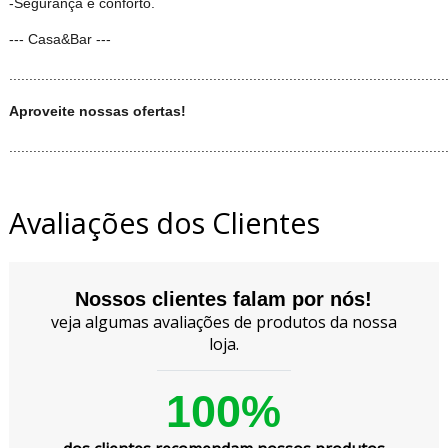
-Segurança e conforto.
--- Casa&Bar ---
.............................................................................................................
Aproveite nossas ofertas!
.............................................................................................................
Avaliações dos Clientes
Nossos clientes falam por nós!
veja algumas avaliações de produtos da nossa
loja.
100%