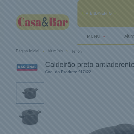
ATENDIMENTO
(85) 3242-2448
MENU
Alum
(85) 99291
Página Inicial
Alumínio
Teflon
comercial@casaebar.com.br
Caldeirão preto antiaderent
Cod. do Produto: 917422