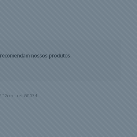
s recomendam nossos produtos
/ 22cm - ref GP034