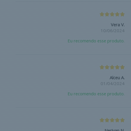
Vera V.
10/06/2024
Eu recomendo esse produto.
Alceu A.
01/04/2024
Eu recomendo esse produto.
Nerivan N.