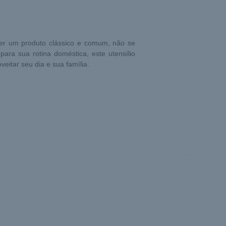
ser um produto clássico e comum, não se
ara sua rotina doméstica, este utensílio
eitar seu dia e sua família.