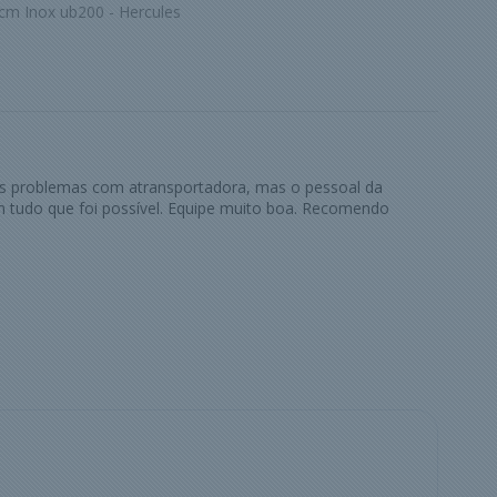
cm Inox ub200 - Hercules
ns problemas com atransportadora, mas o pessoal da
 tudo que foi possível. Equipe muito boa. Recomendo