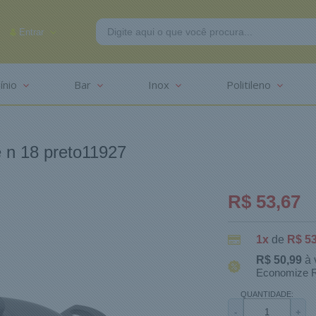
Entrar
ínio
Bar
Inox
Politileno
-2625
e n 18 preto11927
R$ 53,67
1x
de
R$ 53
R$ 50,99
à 
Economize R
QUANTIDADE:
-
+