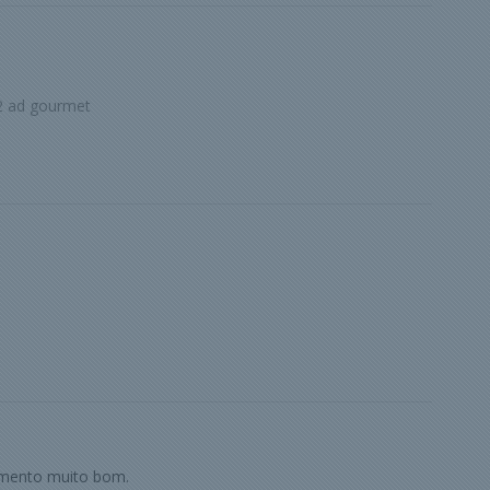
2 ad gourmet
imento muito bom.