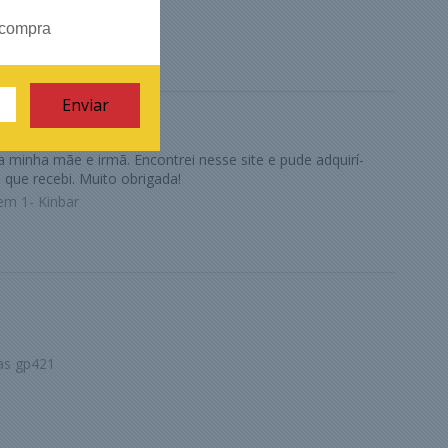
ermi
 compra
a minha mãe e irmã. Encontrei nesse site e pude adquirí-
 que recebi. Muito obrigada!
em 1- Kinbar
as gp421