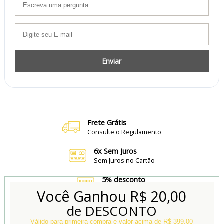
Enviar
Frete Grátis
Consulte o Regulamento
6x Sem Juros
Sem Juros no Cartão
5% desconto
no Boleto e Pix
Você Ganhou
R$ 20,00
de DESCONTO
Conheça também
Nossa Loja Física
Válido para primeira compra e valor acima de R$ 399,00