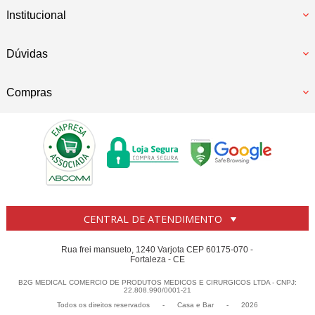
Institucional
Dúvidas
Compras
CENTRAL DE ATENDIMENTO
Rua frei mansueto, 1240 Varjota CEP 60175-070 -
Fortaleza - CE
B2G MEDICAL COMERCIO DE PRODUTOS MEDICOS E CIRURGICOS LTDA - CNPJ:
22.808.990/0001-21
Todos os direitos reservados
-
Casa e Bar
-
2026