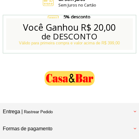
Sem Juros no Cartão
5% desconto
no Boleto e Pix
Você Ganhou
R$ 20,00
de DESCONTO
Conheça também
Nossa Loja Física
Válido para primeira compra e valor acima de R$ 399,00
Entrega |
Rastrear Pedido
Formas de pagamento