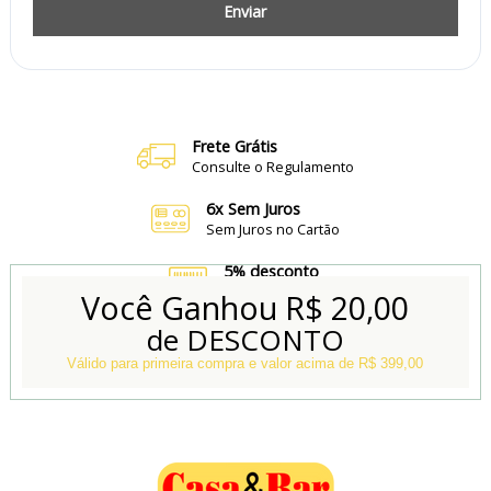
Enviar
Frete Grátis
Consulte o Regulamento
6x Sem Juros
Sem Juros no Cartão
5% desconto
no Boleto e Pix
Você Ganhou
R$ 20,00
de DESCONTO
Conheça também
Nossa Loja Física
Válido para primeira compra e valor acima de R$ 399,00