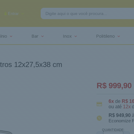
Entrar
ínio
Bar
Inox
Politileno
-2625
itros 12x27,5x38 cm
R$ 999,90
6x
de
R$ 1
ou até
12x
R$ 949,90
à
Economize R
QUANTIDADE: