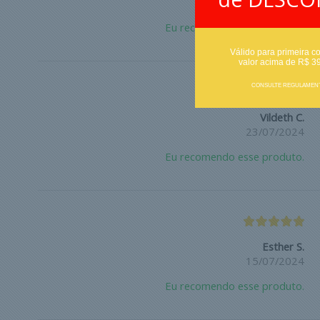
26/08/2025
Eu recomendo esse produto.
Válido para primeira c
valor acima de R$ 3
CONSULTE REGULAMEN
Vildeth C.
23/07/2024
Eu recomendo esse produto.
Esther S.
15/07/2024
Eu recomendo esse produto.