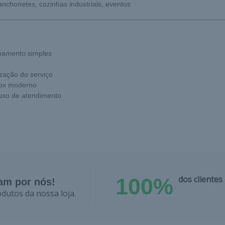
anchonetes, cozinhas industriais, eventos
namento simples
zação do serviço
nox moderno
luxo de atendimento
100%
dos cliente
lam por nós!
dutos da nossa loja.