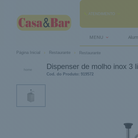
ATENDIMENTO
(85) 3242-2448
MENU
Alum
(85) 99291
Página Inicial
Restaurante
Restaurante
comercial@casaebar.com.br
Dispenser de molho inox 3 l
home
Cod. do Produto: 919572