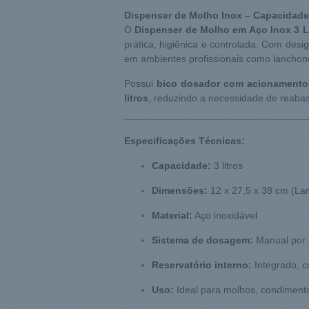
Dispenser de Molho Inox – Capacidade 
O
Dispenser de Molho em Aço Inox 3 L
prática, higiênica e controlada. Com desi
em ambientes profissionais como lanchonete
Possui
bico dosador com acionamento
litros
, reduzindo a necessidade de reabas
Especificações Técnicas:
Capacidade:
3 litros
Dimensões:
12 x 27,5 x 38 cm (Lar
Material:
Aço inoxidável
Sistema de dosagem:
Manual por 
Reservatório interno:
Integrado, c
Uso:
Ideal para molhos, condimento