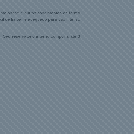
a, maionese e outros condimentos de forma
fácil de limpar e adequado para uso intenso
s. Seu reservatório interno comporta até
3