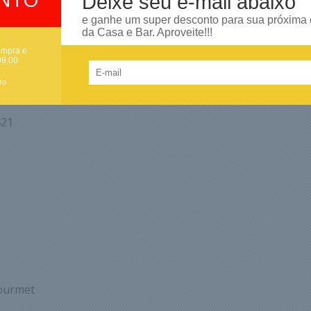
Deixe seu e-mail abaixo
e ganhe um super desconto para sua próxima
da Casa e Bar. Aproveite!!!
ompra e
99,00
TO
421
ourmet