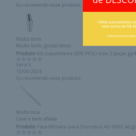
Eu recomendo esse produto.
Válido para primeira c
valor acima de R$ 3
CONSULTE REGULAMEN
Muito bom
Muito bom, gostei dmss
Produto:
Kit coqueteleira SEM PESO inox 2 peças gp
Vera V.
10/06/2024
Eu recomendo esse produto.
Muito boa
Leve e bem afiada
Produto:
Faca Mônaco para churrasco AD-0002 ad g