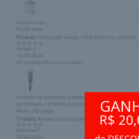
Gostei muito
Muito bom
Produto:
Porta gelo alaska 1,0l branco eco unitermi
Esther S.
15/07/2024
Eu recomendo esse produto.
Produto de excelente qualidade!
GAN
Já conhecia o produto e precisava de outro para minh
Muito obrigada!
R$ 20,
Produto:
Abridor e descascador multinações 5 em 1-
Mariana C.
de DESC
19/06/2024