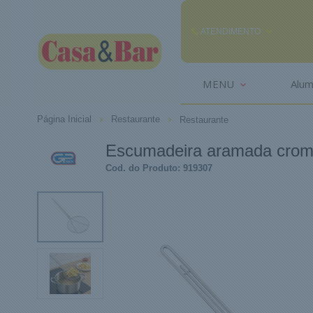
ATENDIMENTO
(85) 3242-2448
MENU
Alum
(85) 99291
Página Inicial
Restaurante
Restaurante
comercial@casaebar.com.br
Escumadeira aramada cro
Cod. do Produto: 919307