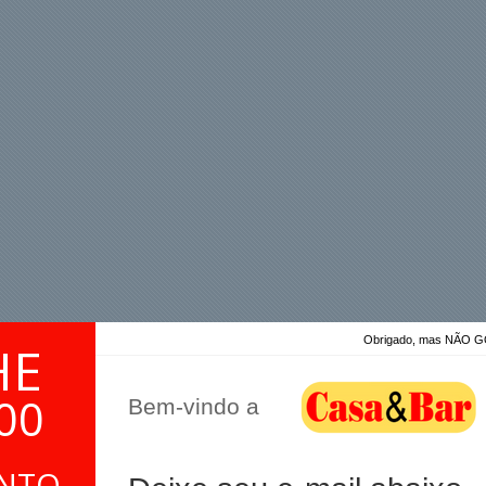
Obrigado, mas NÃO
HE
a mãe e irmã. Encontrei nesse site e pude adquirí-lo. Quero
00
Bem-vindo a
 Kinbar
ONTO