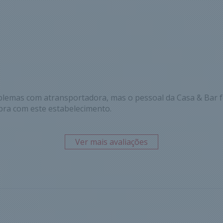
blemas com atransportadora, mas o pessoal da Casa & Bar f
pra com este estabelecimento.
Ver mais avaliações