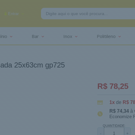
Entrar
ínio
Bar
Inox
Politileno
-2625
mada 25x63cm gp725
R$ 78,25
1x
de
R$ 78
R$ 74,34
à 
Economize R
QUANTIDADE:
-
+