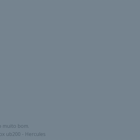
o muito bom.
ox ub200 - Hercules