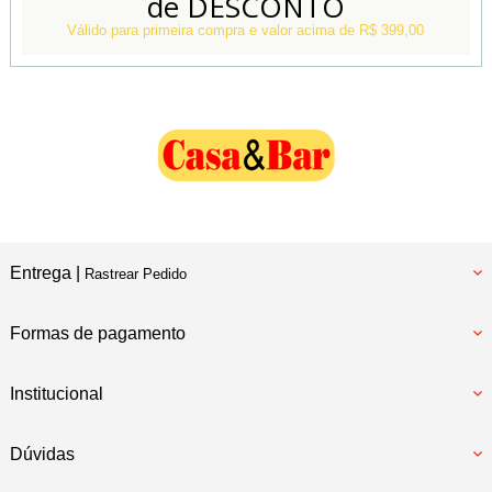
de DESCONTO
Conheça também
Nossa Loja Física
Válido para primeira compra e valor acima de R$ 399,00
Entrega |
Rastrear Pedido
Formas de pagamento
Institucional
Dúvidas