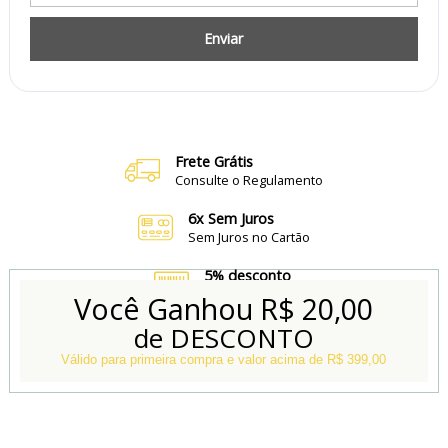
Enviar
Frete Grátis
Consulte o Regulamento
6x Sem Juros
Sem Juros no Cartão
5% desconto
no Boleto e Pix
Você Ganhou
R$ 20,00
de DESCONTO
Conheça também
Nossa Loja Física
Válido para primeira compra e valor acima de R$ 399,00