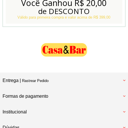
Você Ganhou
R$ 20,00
de DESCONTO
Conheça também
Nossa Loja Física
Válido para primeira compra e valor acima de R$ 399,00
Entrega |
Rastrear Pedido
Formas de pagamento
Institucional
Dúvidas