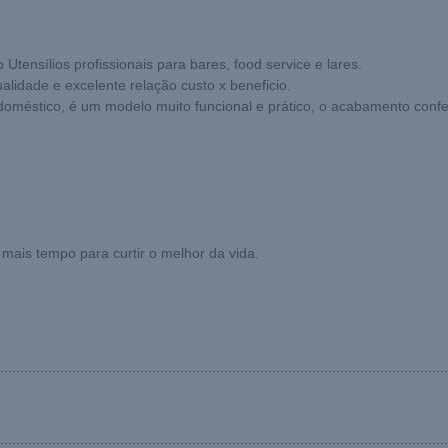
nsílios profissionais para bares, food service e lares.
lidade e excelente relação custo x beneficio.
 doméstico, é um modelo muito funcional e prático, o acabamento confe
 mais tempo para curtir o melhor da vida.
................................................................................................................
................................................................................................................