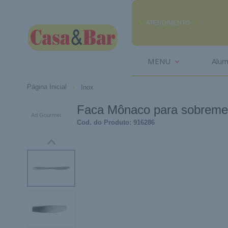
ATENDIMENTO
(85) 3242-2448
MENU
Alum
(85) 99291
Página Inicial
Inox
comercial@casaebar.com.br
Faca Mônaco para sobreme
Ad Gourmet
Cod. do Produto: 916286