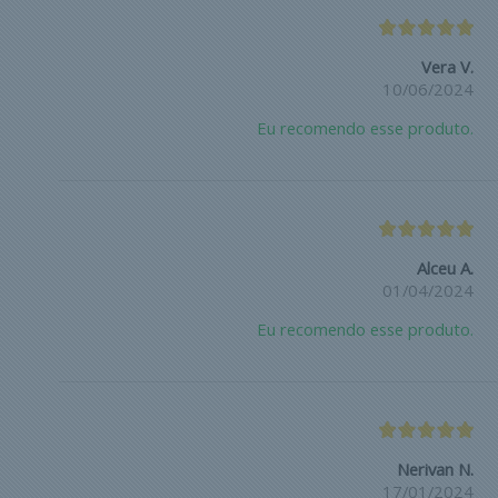
Vera V.
10/06/2024
Eu recomendo esse produto.
Alceu A.
01/04/2024
Eu recomendo esse produto.
Nerivan N.
17/01/2024