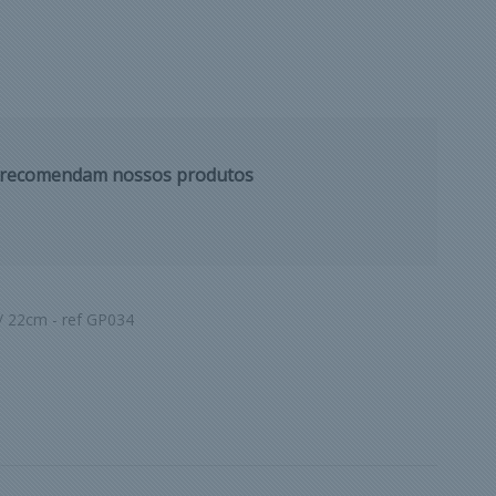
s recomendam nossos produtos
/ 22cm - ref GP034