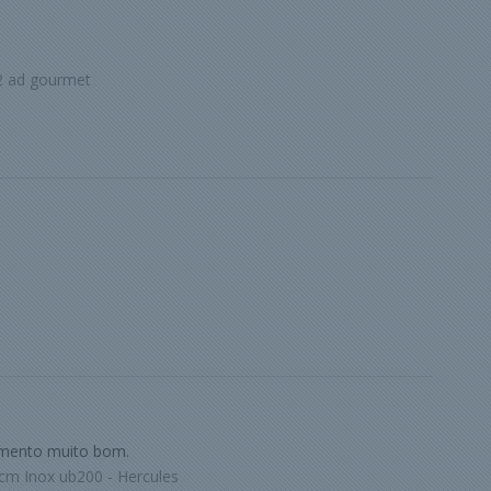
2 ad gourmet
imento muito bom.
cm Inox ub200 - Hercules