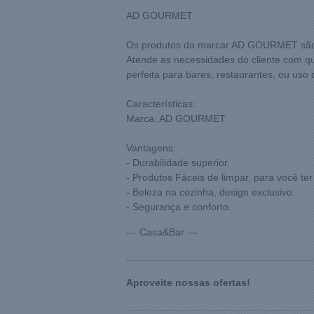
AD GOURMET
Os produtos da marcar AD GOURMET são Ute
Atende as necessidades do cliente com qua
perfeita para bares, restaurantes, ou uso
Características:
Marca: AD GOURMET
Vantagens:
- Durabilidade superior.
- Produtos Fáceis de limpar, para você ter
- Beleza na cozinha, design exclusivo.
- Segurança e conforto.
--- Casa&Bar ---
...................................................................
Aproveite nossas ofertas!
...................................................................