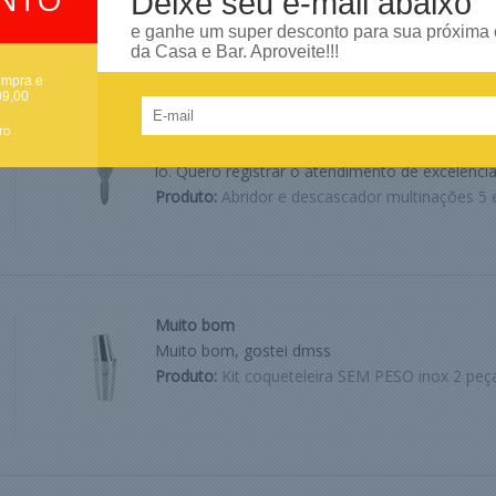
Deixe seu e-mail abaixo
e ganhe um super desconto para sua próxima
da Casa e Bar. Aproveite!!!
ompra e
99,00
Produto de excelente qualidade!
TO
Já conhecia o produto e precisava de outro par
lo. Quero registrar o atendimento de excelência
Produto:
Abridor e descascador multinações 5 
Muito bom
Muito bom, gostei dmss
Produto:
Kit coqueteleira SEM PESO inox 2 peç