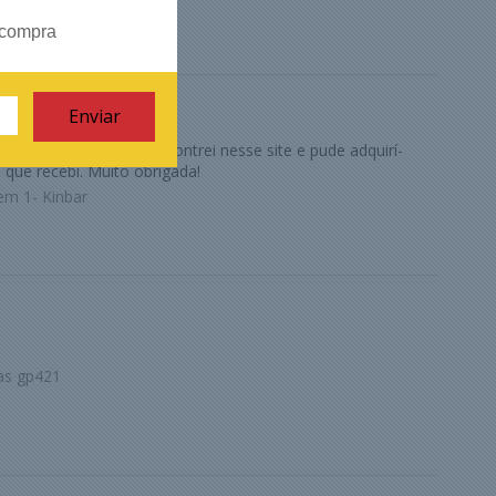
 compra
a minha mãe e irmã. Encontrei nesse site e pude adquirí-
 que recebi. Muito obrigada!
em 1- Kinbar
as gp421