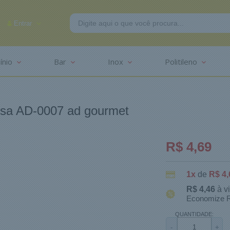
Entrar
ínio
Bar
Inox
Politileno
-2625
sa AD-0007 ad gourmet
R$ 4,69
1x
de
R$ 4,
R$ 4,46
à v
Economize R
QUANTIDADE:
-
+