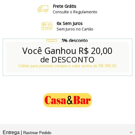
Frete Grátis
Consulte o Regulamento
6x Sem Juros
Sem Juros no Cartão
5% desconto
no Boleto e Pix
Você Ganhou
R$ 20,00
de DESCONTO
Conheça também
Nossa Loja Física
Válido para primeira compra e valor acima de R$ 399,00
Entrega |
Rastrear Pedido