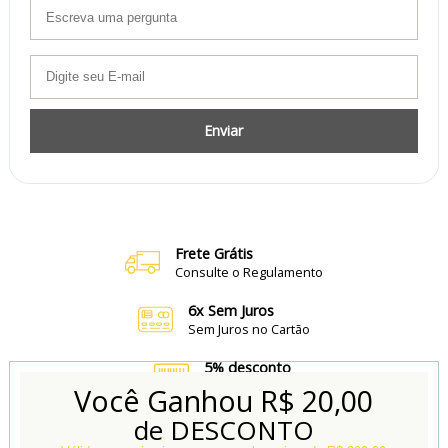
Enviar
Frete Grátis
Consulte o Regulamento
6x Sem Juros
Sem Juros no Cartão
5% desconto
no Boleto e Pix
Você Ganhou
R$ 20,00
de DESCONTO
Conheça também
Nossa Loja Física