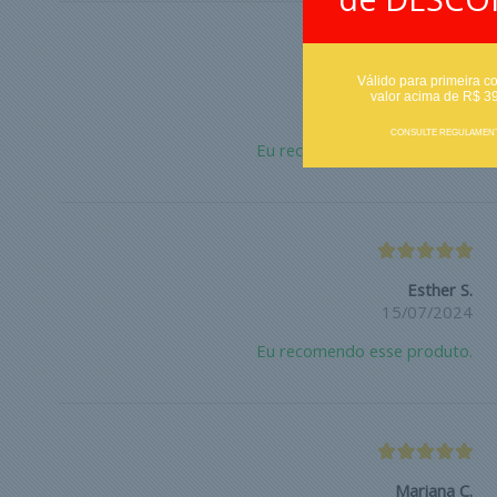
Válido para primeira c
Vildeth C.
valor acima de R$ 3
23/07/2024
CONSULTE REGULAMEN
Eu recomendo esse produto.
Esther S.
15/07/2024
Eu recomendo esse produto.
Mariana C.