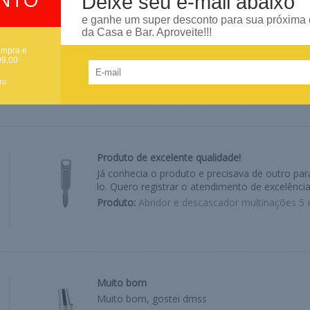
Deixe seu e-mail abaixo
e ganhe um super desconto para sua próxima
Gostei muito
da Casa e Bar. Aproveite!!!
Muito bom
ompra e
99,00
Produto:
Porta gelo alaska 1,0l branco eco unit
TO
Produto de excelente qualidade!
Já conhecia o produto e precisava de outro par
lo. Quero registrar o atendimento de excelência
Produto:
Abridor e descascador multinações 5 
Muito bom
Muito bom, gostei dmss