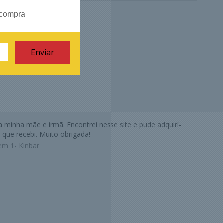
 compra
ermi
a minha mãe e irmã. Encontrei nesse site e pude adquirí-
 que recebi. Muito obrigada!
em 1- Kinbar