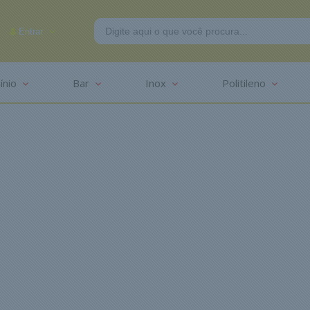
Entrar
ínio
Bar
Inox
Politileno
-2625