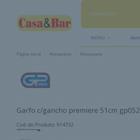
ATENDIMENTO
(85) 3242-2448
MENU
Alum
(85) 99291
Página Inicial
Restaurante
Restaurante
comercial@casaebar.com.br
Garfo c/gancho premiere 51cm gp052
Cod. do Produto: 914732