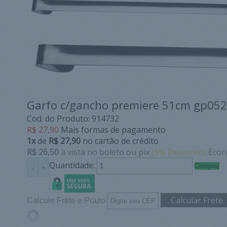
Garfo c/gancho premiere 51cm gp052
Cod. do Produto: 914732
R$ 27,90
Mais formas de pagamento
1x
de
R$ 27,90
no cartão de crédito
R$ 26,50
à vista no boleto ou pix
(5% Desconto)
Econ
Quantidade:
Comprar
-
+
Calcule Frete e Prazo