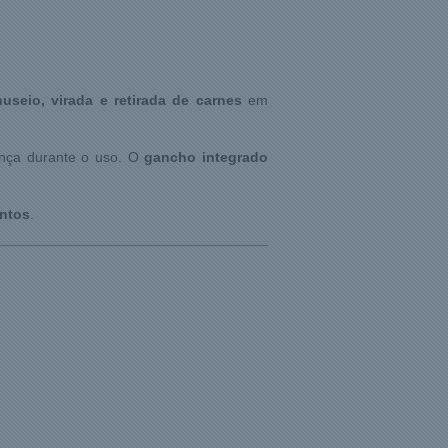
useio, virada e retirada de carnes
em
rança durante o uso. O
gancho integrado
entos
.