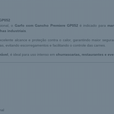
 GP052
sional, o
Garfo com Gancho Premiere GP052
é indicado para
man
has industriais
.
excelente alcance e proteção contra o calor, garantindo maior segu
s, evitando escorregamentos e facilitando o controle das carnes.
rável
, é ideal para uso intenso em
churrascarias, restaurantes e ev
nal