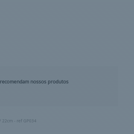
s recomendam nossos produtos
/ 22cm - ref GP034