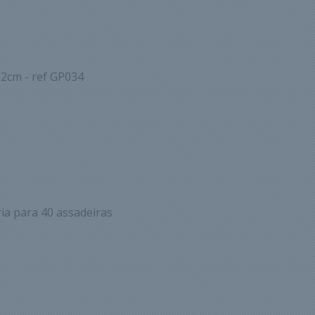
22cm - ref GP034
ia para 40 assadeiras