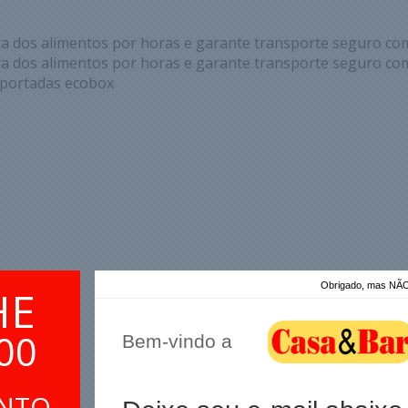
a dos alimentos por horas e garante transporte seguro com
a dos alimentos por horas e garante transporte seguro com
sportadas ecobox
Obrigado, mas 
HE
mi
00
Bem-vindo a
ONTO