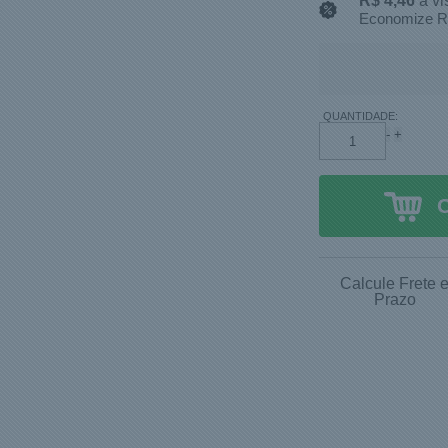
R$ 4,46
à vi
Economize R
QUANTIDADE:
-
+
Calcule Frete 
Prazo