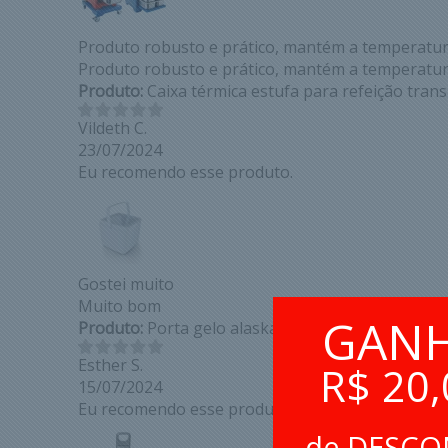
Produto robusto e prático, mantém a temperatur
Produto robusto e prático, mantém a temperatur
Produto:
Caixa térmica estufa para refeição tran
Vildeth C.
23/07/2024
Eu recomendo esse produto.
Gostei muito
Muito bom
GAN
Produto:
Porta gelo alaska 1,0l branco eco uniter
Esther S.
R$ 20,
15/07/2024
Eu recomendo esse produto.
de DESC