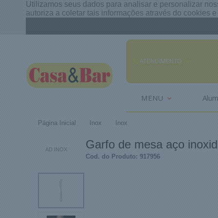
Utilizamos seus dados para analisar e personalizar noss
autoriza a coletar tais informações através do cookies 
ATENDIMENTO
(85) 3242-2448
MENU
Alum
(85) 99291
Página Inicial
Inox
Inox
comercial@casaebar.com.br
Garfo de mesa aço inoxid
AD INOX
Cod. do Produto: 917956