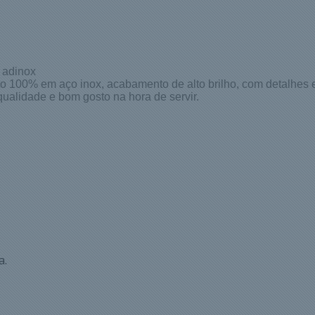
 adinox
o 100% em aço inox, acabamento de alto brilho, com detalhes e
qualidade e bom gosto na hora de servir.
a.