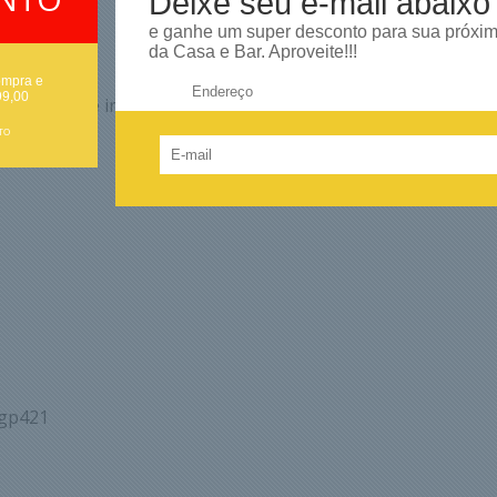
Deixe seu e-mail abaixo
e ganhe um super desconto para sua próxi
da Casa e Bar. Aproveite!!!
ompra e
Endereço:
99,00
minha mãe e irmã. Encontrei nesse site e pude adquirí-lo. Q
TO
 1- Kinbar
 gp421