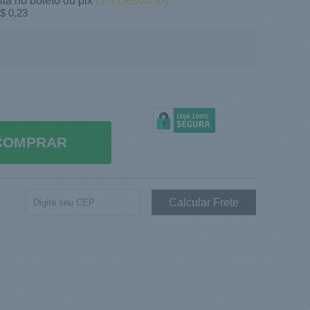
sta no boleto ou pix
(5% Desconto)
$ 0,23
COMPRAR
e