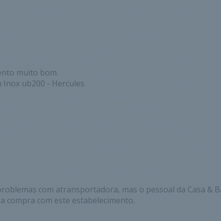
ento muito bom.
 Inox ub200 - Hercules
problemas com atransportadora, mas o pessoal da Casa & B
 a compra com este estabelecimento.