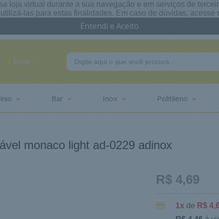
a loja virtual durante a sua navegação e em serviços de terceiro
e utilizá-las para estas finalidades. Em caso de dúvidas, acess
Entendi e Aceito
Entrar
ínio
Bar
Inox
Politileno
-2625
ável monaco light ad-0229 adinox
R$ 4,69
1x
de
R$ 4,