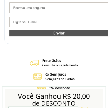
Enviar
Frete Grátis
Consulte o Regulamento
6x Sem Juros
Sem Juros no Cartão
5% desconto
no Boleto e Pix
Você Ganhou
R$ 20,00
de DESCONTO
Conheça também
Nossa Loja Física