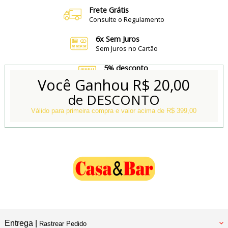
Frete Grátis
Consulte o Regulamento
6x Sem Juros
Sem Juros no Cartão
5% desconto
no Boleto e Pix
Você Ganhou
R$ 20,00
de DESCONTO
Conheça também
Nossa Loja Física
Válido para primeira compra e valor acima de R$ 399,00
Entrega |
Rastrear Pedido