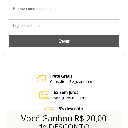
Enviar
Frete Grátis
Consulte o Regulamento
6x Sem Juros
Sem Juros no Cartão
5% desconto
no Boleto e Pix
Você Ganhou
R$ 20,00
de DESCONTO
Conheça também