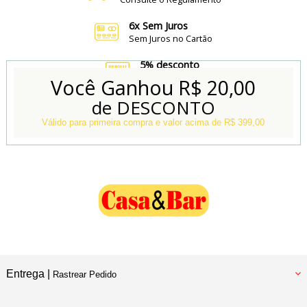
6x Sem Juros
Sem Juros no Cartão
5% desconto
no Boleto e Pix
Você Ganhou
R$ 20,00
de DESCONTO
Conheça também
Nossa Loja Física
Válido para primeira compra e valor acima de R$ 399,00
Entrega |
Rastrear Pedido