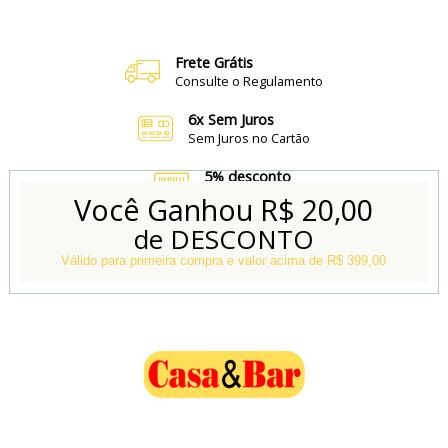
Frete Grátis
Consulte o Regulamento
6x Sem Juros
Sem Juros no Cartão
5% desconto
no Boleto e Pix
Você Ganhou
R$ 20,00
de DESCONTO
Conheça também
Nossa Loja Física
Válido para primeira compra e valor acima de R$ 399,00