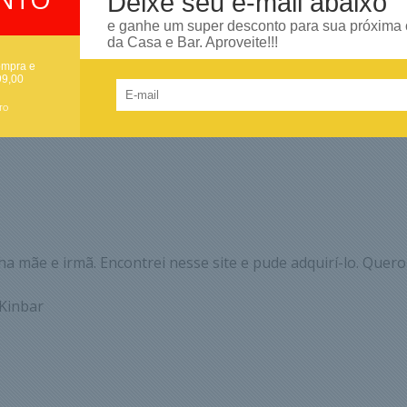
Deixe seu e-mail abaixo
e ganhe um super desconto para sua próxima
da Casa e Bar. Aproveite!!!
ompra e
99,00
TO
a mãe e irmã. Encontrei nesse site e pude adquirí-lo. Quero
 Kinbar