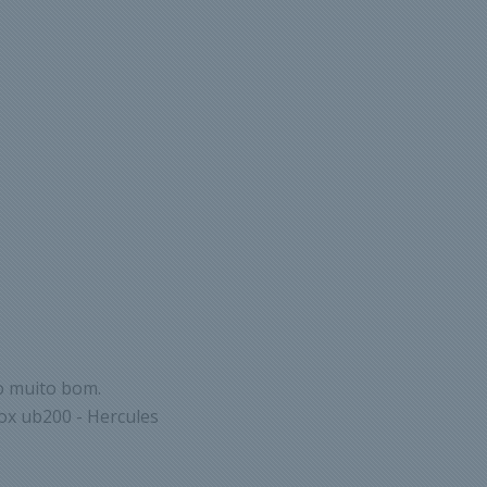
o muito bom.
ox ub200 - Hercules