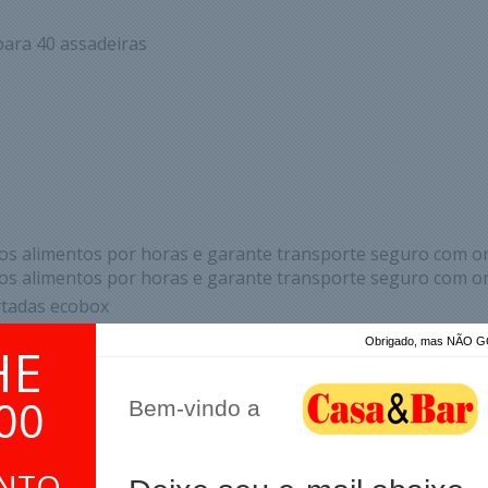
para 40 assadeiras
s alimentos por horas e garante transporte seguro com or
s alimentos por horas e garante transporte seguro com or
rtadas ecobox
Obrigado, mas NÃO
HE
00
Bem-vindo a
ONTO