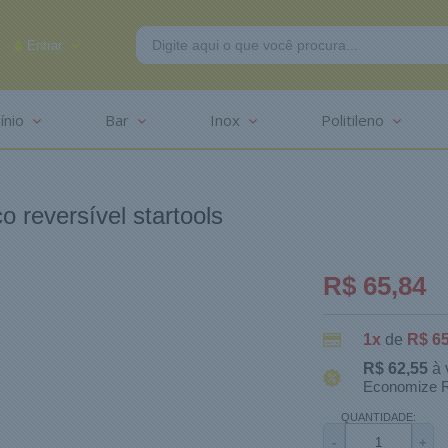
Entrar
ínio
Bar
Inox
Politileno
-2625
o reversível startools
R$ 65,84
1x
de
R$ 65
R$ 62,55
à 
Economize R
QUANTIDADE:
-
+