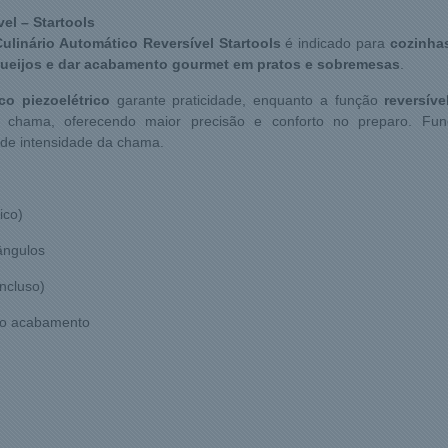
el – Startools
ulinário Automático Reversível Startools
é indicado para
cozinhas
er queijos e dar acabamento gourmet em pratos e sobremesas
.
o piezoelétrico
garante praticidade, enquanto a função
reversíve
a chama, oferecendo maior precisão e conforto no preparo. F
de intensidade da chama.
ico)
ângulos
incluso)
 no acabamento