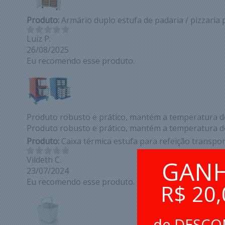
Produto:
Armário duplo estufa de padaria / pizzaria 
Luiz P.
26/08/2025
Eu recomendo esse produto.
Produto robusto e prático, mantém a temperatura do
Produto robusto e prático, mantém a temperatura do
Produto:
Caixa térmica estufa para refeição transpo
Vildeth C.
GAN
23/07/2024
Eu recomendo esse produto.
R$ 20,
de DESC