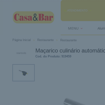
ATENDIMENTO
(85) 3242-2448
MENU
Alum
(85) 99291
Página Inicial
Restaurante
Restaurante
comercial@casaebar.com.br
Maçarico culinário automátic
startools
Cod. do Produto: 919459