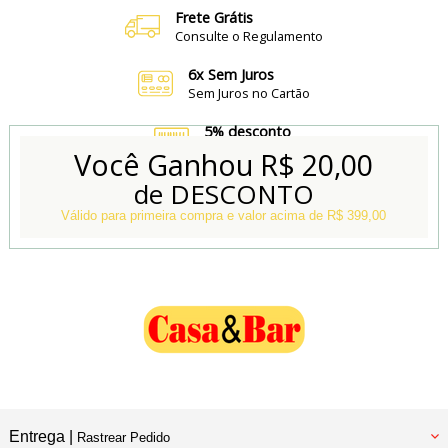
Frete Grátis
Consulte o Regulamento
6x Sem Juros
Sem Juros no Cartão
5% desconto
no Boleto e Pix
Você Ganhou
R$ 20,00
de DESCONTO
Conheça também
Nossa Loja Física
Válido para primeira compra e valor acima de R$ 399,00
Entrega |
Rastrear Pedido