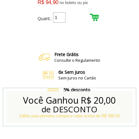
R$ 94,90
no boleto ou pix
Quant.:
3
Produtos
Frete Grátis
Consulte o Regulamento
6x Sem Juros
Sem Juros no Cartão
5% desconto
no Boleto e Pix
Você Ganhou
R$ 20,00
de DESCONTO
Conheça também
Nossa Loja Física
Válido para primeira compra e valor acima de R$ 399,00