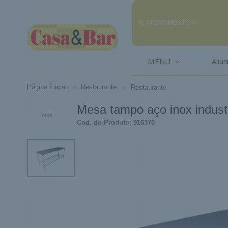
ATENDIMENTO
(85) 3242-2448
MENU
Alum
(85) 99291
Página Inicial
Restaurante
Restaurante
comercial@casaebar.com.br
Mesa tampo aço inox industr
Innal
Cod. do Produto: 916370