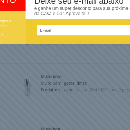
Deixe seu e-mail abaixo
e ganhe um super desconto para sua próxima
da Casa e Bar. Aproveite!!!
ompra e
Produto de excelente qualidade!
99,00
Já conhecia o produto e precisava de outro par
TO
lo. Quero registrar o atendimento de excelência
Produto:
Abridor e descascador multinações 5 
Muito bom
Muito bom, gostei dmss
Produto:
Kit coqueteleira SEM PESO inox 2 peç
Muito boa