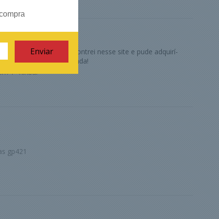
 compra
a minha mãe e irmã. Encontrei nesse site e pude adquirí-
 que recebi. Muito obrigada!
em 1- Kinbar
as gp421