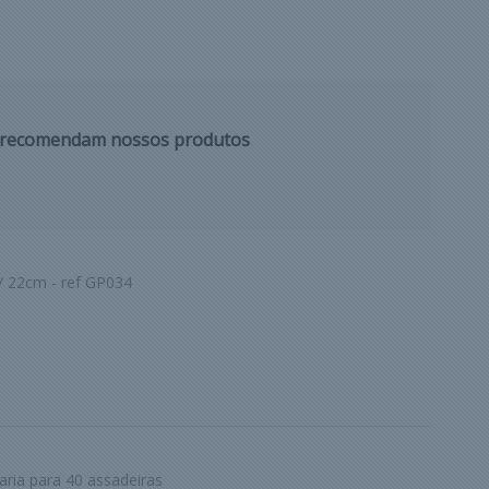
s recomendam nossos produtos
/ 22cm - ref GP034
aria para 40 assadeiras