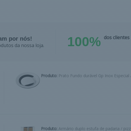
100%
dos cliente
lam por nós!
dutos da nossa loja.
Produto:
Prato Fundo durável Gp Inox Especial 
Produto:
Armário duplo estufa de padaria / pizz