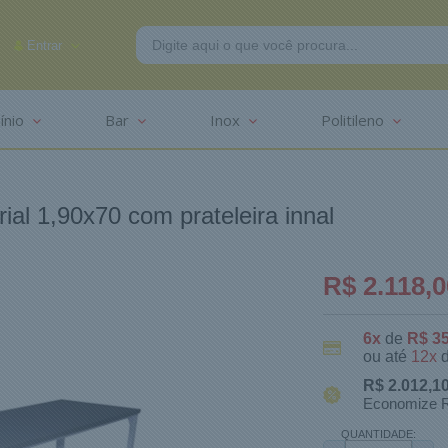
Entrar
ínio
Bar
Inox
Politileno
-2625
ial 1,90x70 com prateleira innal
R$ 2.118,0
6x
de
R$ 3
ou até
12x
R$ 2.012,1
Economize R
QUANTIDADE: