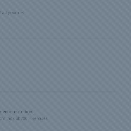
2 ad gourmet
imento muito bom.
cm Inox ub200 - Hercules