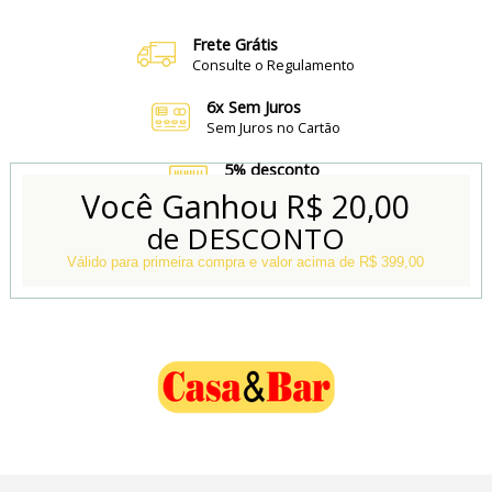
Frete Grátis
Consulte o Regulamento
6x Sem Juros
Sem Juros no Cartão
5% desconto
no Boleto e Pix
Você Ganhou
R$ 20,00
de DESCONTO
Conheça também
Nossa Loja Física
Válido para primeira compra e valor acima de R$ 399,00