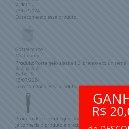
Vildeth C.
23/07/2024
Eu recomendo esse produto.
Gostei muito
Muito bom
Produto:
Porta gelo alaska 1,0l branco eco unitermi
Esther S.
15/07/2024
Eu recomendo esse produto.
GAN
R$ 20,
Produto de excelente qualidade!
Já conhecia o produto e precisava de outro para minh
de DESC