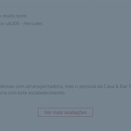
o muito bom.
ox ub200 - Hercules
blemas com atransportadora, mas o pessoal da Casa & Bar f
pra com este estabelecimento.
Ver mais avaliações