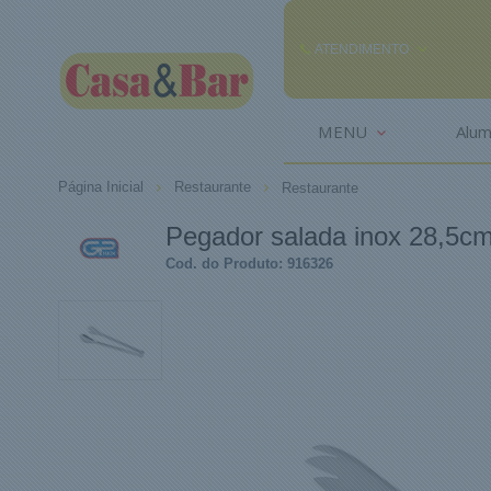
ATENDIMENTO
(85) 3242-2448
MENU
Alum
(85) 99291
Página Inicial
Restaurante
Restaurante
comercial@casaebar.com.br
Pegador salada inox 28,5c
Cod. do Produto: 916326