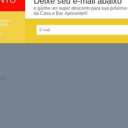
Deixe seu e-mail abaixo
e ganhe um super desconto para sua próxima
 Kinbar
da Casa e Bar. Aproveite!!!
ompra e
99,00
TO
421