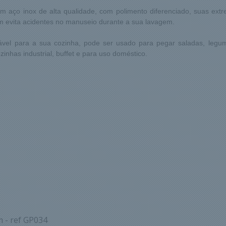
m aço inox de alta qualidade, com polimento diferenciado, suas ext
m evita acidentes no manuseio durante a sua lavagem.
sável para a sua cozinha, pode ser usado para pegar saladas, legu
ozinhas industrial, buffet e para uso doméstico.
m - ref GP034