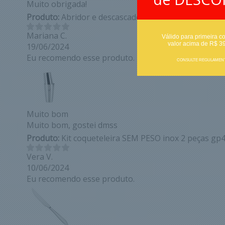
Muito obrigada!
Produto:
Abridor e descascador multinações 5 em 1-
Mariana C.
Válido para primeira c
valor acima de R$ 3
19/06/2024
Eu recomendo esse produto.
CONSULTE REGULAMEN
Muito bom
Muito bom, gostei dmss
Produto:
Kit coqueteleira SEM PESO inox 2 peças gp
Vera V.
10/06/2024
Eu recomendo esse produto.