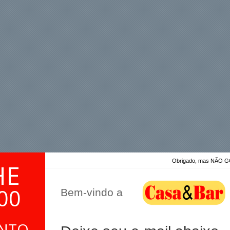
Obrigado, mas NÃO
HE
00
Bem-vindo a
a mãe e irmã. Encontrei nesse site e pude adquirí-lo. Quero
ONTO