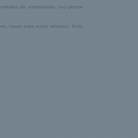
remidades são arredondadas, isso garante
mes, massa entre outros alimentos. Muito