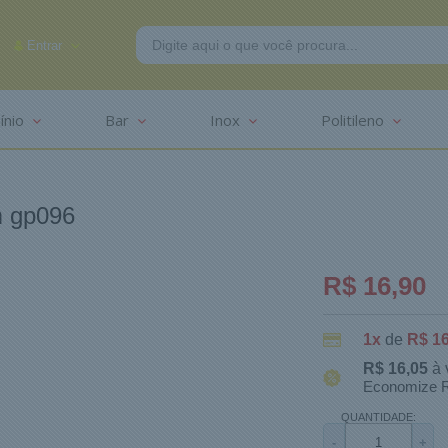
Entrar
ínio
Bar
Inox
Politileno
-2625
m gp096
R$ 16,90
1x
de
R$ 16
R$ 16,05
à 
Economize R
QUANTIDADE:
-
+