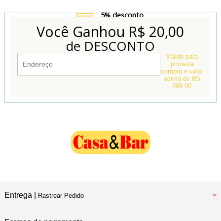
5% desconto
no Boleto e Pix
Você Ganhou
R$ 20,00
de DESCONTO
Conheça também
Nossa Loja Física
Válido para
primeira
compra e valor
acima de R$
399,00
Entrega |
Rastrear Pedido