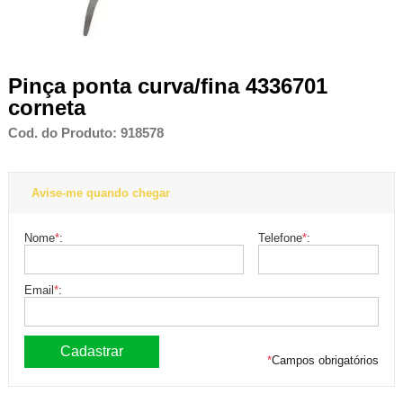
Pinça ponta curva/fina 4336701
corneta
Cod. do Produto: 918578
Avise-me quando chegar
Nome
*
:
Telefone
*
:
Email
*
:
*
Campos obrigatórios