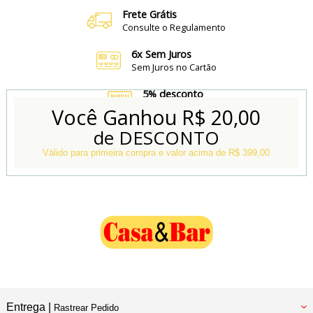
Frete Grátis
Consulte o Regulamento
6x Sem Juros
Sem Juros no Cartão
5% desconto
no Boleto e Pix
Você Ganhou
R$ 20,00
de DESCONTO
Conheça também
Nossa Loja Física
Válido para primeira compra e valor acima de R$ 399,00
Entrega |
Rastrear Pedido