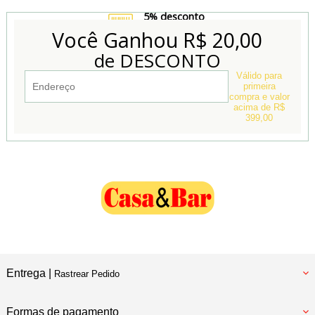
5% desconto
no Boleto e Pix
Você Ganhou
R$ 20,00
de DESCONTO
Conheça também
Nossa Loja Física
Válido para
primeira
compra e valor
acima de R$
399,00
Entrega |
Rastrear Pedido
Formas de pagamento