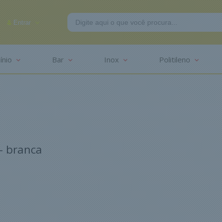
Entrar
ínio
Bar
Inox
Politileno
-2625
- branca