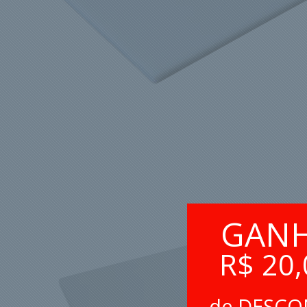
GAN
R$ 20,
de DESC