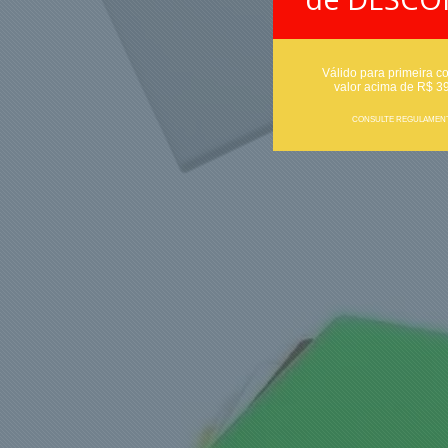
Válido para primeira c
valor acima de R$ 3
CONSULTE REGULAMEN