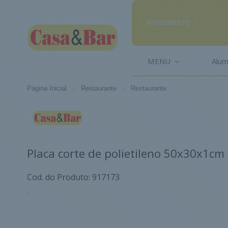
ATENDIMENTO
(85) 3242-2448
MENU
Alum
(85) 99291
Página Inicial
Restaurante
Restaurante
comercial@casaebar.com.br
Placa corte de polietileno 50x30x1cm 
Cod. do Produto: 917173