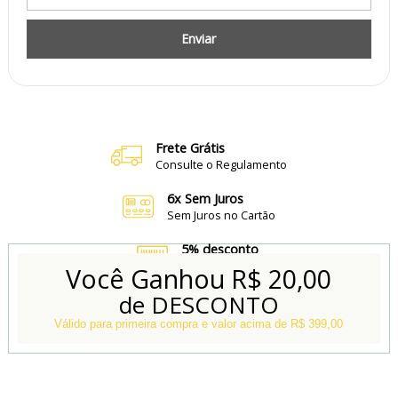
Enviar
Frete Grátis
Consulte o Regulamento
6x Sem Juros
Sem Juros no Cartão
5% desconto
no Boleto e Pix
Você Ganhou
R$ 20,00
de DESCONTO
Conheça também
Nossa Loja Física
Válido para primeira compra e valor acima de R$ 399,00