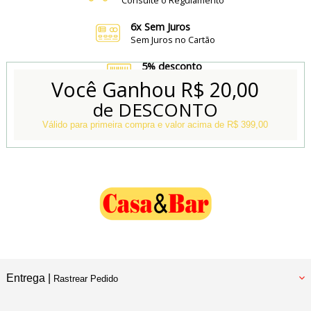
6x Sem Juros
Sem Juros no Cartão
5% desconto
no Boleto e Pix
Você Ganhou
R$ 20,00
de DESCONTO
Conheça também
Nossa Loja Física
Válido para primeira compra e valor acima de R$ 399,00
Entrega |
Rastrear Pedido