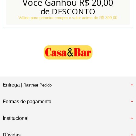
Você Ganhou
R$ 20,00
de DESCONTO
Conheça também
Nossa Loja Física
Válido para primeira compra e valor acima de R$ 399,00
Entrega |
Rastrear Pedido
Formas de pagamento
Institucional
Dúvidas