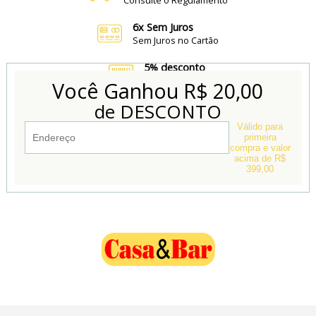
6x Sem Juros
Sem Juros no Cartão
5% desconto
no Boleto e Pix
Você Ganhou
R$ 20,00
de DESCONTO
Conheça também
Nossa Loja Física
Válido para
primeira
compra e valor
acima de R$
399,00