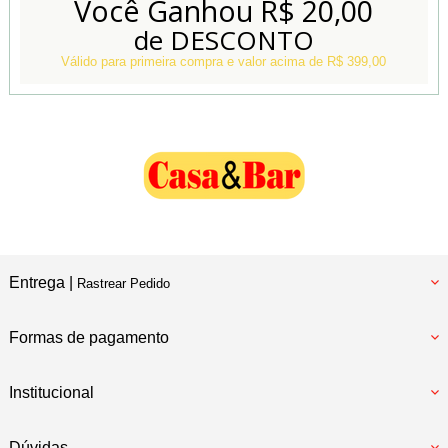
Você Ganhou
R$ 20,00
de DESCONTO
Conheça também
Nossa Loja Física
Válido para primeira compra e valor acima de R$ 399,00
Entrega |
Rastrear Pedido
Formas de pagamento
Institucional
Dúvidas